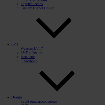
Tapijtcollecties
Custom Carpet Design
LVT
Waarom LVT?
LVT collecties
Installatie
Onderhoud
Design
Tapijt ontwerpconcepten