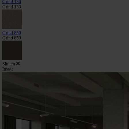
Grind 130
Grind 130
Grind 850
Grind 850
Sluiten
Image