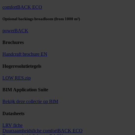
comfortBACK ECO
Optional backings broadloom
(from 1000 m²)
powerBACK
Brochures
Handcraft brochure EN
Hogeresolutietegels
LOW RES.zip
BIM Application Suite
Bekijk deze collectie op BIM
Datasheets
LRV fiche
Duurzaamheidsfiche comfortBACK ECO