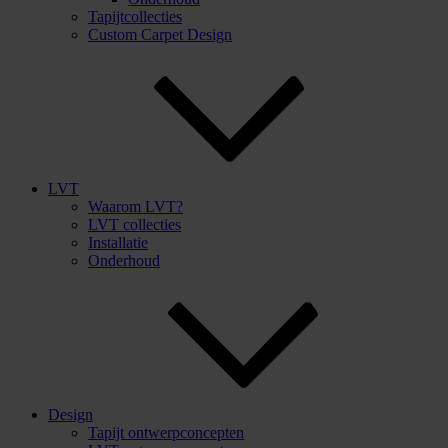
Tapijtcollecties
Custom Carpet Design
LVT
Waarom LVT?
LVT collecties
Installatie
Onderhoud
Design
Tapijt ontwerpconcepten