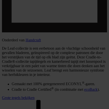
Onderdeel van
Handcraft
De Leaf-collectie is een eerbetoon aan de vluchtige schoonheid van
gevallen bladeren, geïnspireerd op de complexe patronen die door
het verstrijken van de tijd op elk blad zijn geëtst. Deze Cradle-to-
Cradle®-collectie tapijttegels en kamerbreed tapijt met lussenpool is
verkrijgbaar in een palet van warme tinten die doen denken aan het
wisselen van de seizoenen. Leaf brengt een harmonieuze symfonie
van herfstkleuren in je interieur.
®
Gemaakt met 100% geregenereerd ECONYL
-garen.
®
Cradle to Cradle Certified
(in combinatie met
ecoBack
).
Grote tegels bekijken