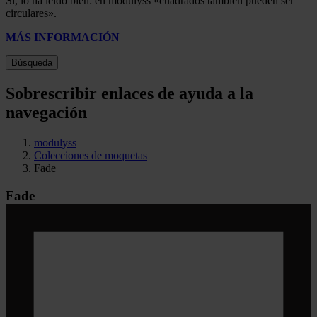
Sí, lo ha leído bien: en modulyss «cuadrados también pueden ser
circulares».
MÁS INFORMACIÓN
Búsqueda
Sobrescribir enlaces de ayuda a la
navegación
modulyss
Colecciones de moquetas
Fade
Fade