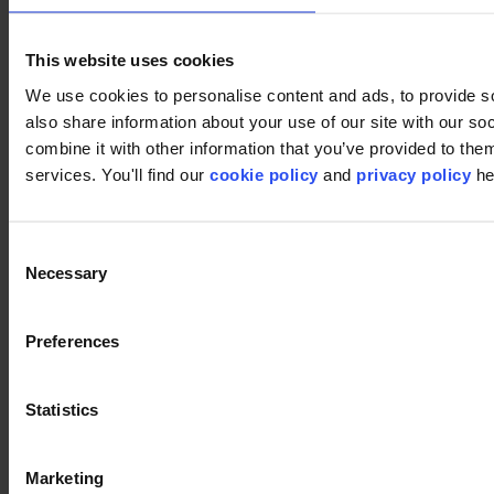
This website uses cookies
We use cookies to personalise content and ads, to provide so
also share information about your use of our site with our s
Footer
combine it with other information that you’ve provided to them
services. You'll find our
cookie policy
and
privacy policy
he
Segments
Bureau
Education
Consent
Commerce
Hôtellerie
Necessary
Selection
Dalles de moquette
Pourquoi des dalles de moquette ?
Moquette en lés
Preferences
Recherche de produits
Séries des collections
Collections
Statistics
Supports
LVT
Luxury Vinyl Tiles (LVT)
LVT Design Concepts
Marketing
LVT collections