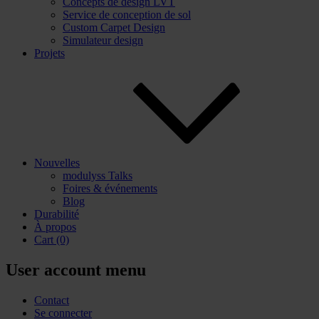
Concepts de design LVT
Service de conception de sol
Custom Carpet Design
Simulateur design
Projets
Nouvelles
modulyss Talks
Foires & événements
Blog
Durabilité
À propos
Cart
(0)
User account menu
Contact
Se connecter