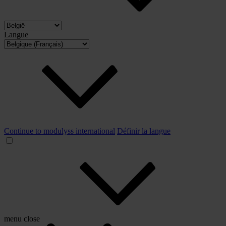
Langue
Continue to modulyss international
Définir la langue
menu
close