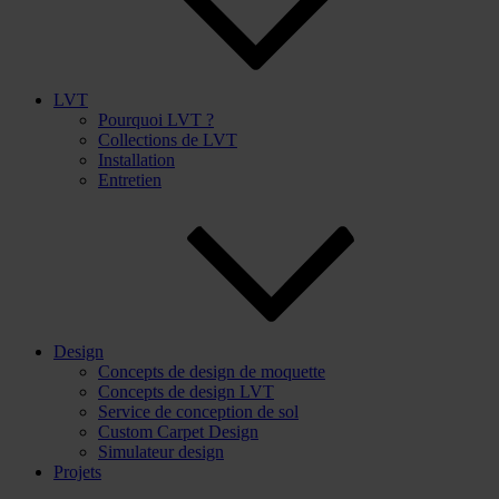
LVT
Pourquoi LVT ?
Collections de LVT
Installation
Entretien
Design
Concepts de design de moquette
Concepts de design LVT
Service de conception de sol
Custom Carpet Design
Simulateur design
Projets