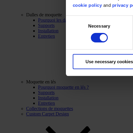
cookie policy
and
privacy p
Dalles de moquette
Consent
Pourquoi les dalles de moquette ?
Supports
Necessary
Selection
Installation
Entretien
Use necessary cookies
Moquette en lés
Pourquoi moquette en lés ?
Supports
Installation
Entretien
Collections de moquettes
Custom Carpet Design