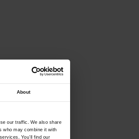
About
se our traffic. We also share
ers who may combine it with
ervices. You'll find our