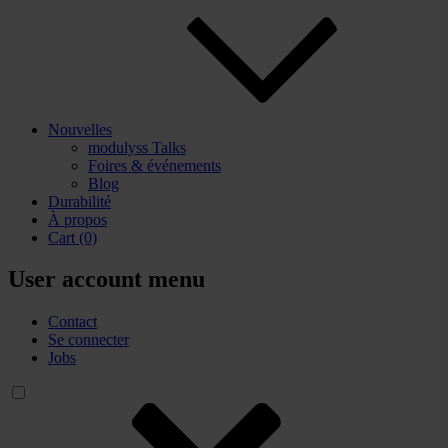
Nouvelles
modulyss Talks
Foires & événements
Blog
Durabilité
À propos
Cart
(0)
User account menu
Contact
Se connecter
Jobs