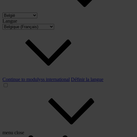
Langue
Continue to modulyss international
Définir la langue
menu
close