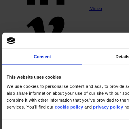
Vimeo
Pinterest
Consent
Detail
This website uses cookies
We use cookies to personalise content and ads, to provide so
also share information about your use of our site with our s
combine it with other information that you’ve provided to them
services. You'll find our
cookie policy
and
privacy policy
he
Footer
Segments
Consent
Bureau