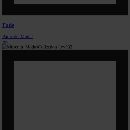
Fade
Partie de
Modus
Ivy