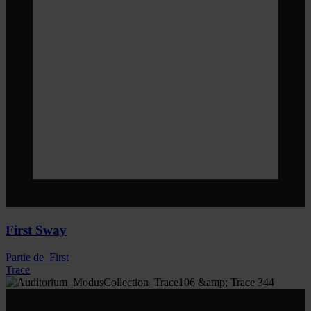
First Sway
Partie de
First
Trace