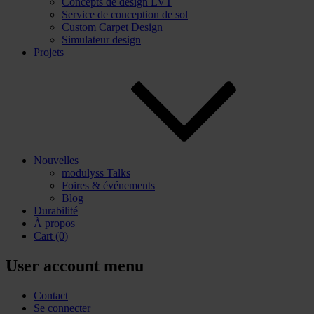
Concepts de design LVT
Service de conception de sol
Custom Carpet Design
Simulateur design
Projets
Nouvelles
modulyss Talks
Foires & événements
Blog
Durabilité
À propos
Cart
(0)
User account menu
Contact
Se connecter