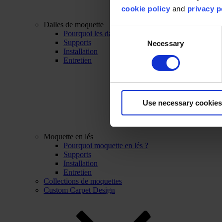
cookie policy
and
privacy p
Dalles de moquette
Consent
Pourquoi les dalles de moquette ?
Supports
Necessary
Selection
Installation
Entretien
Use necessary cookies
Moquette en lés
Pourquoi moquette en lés ?
Supports
Installation
Entretien
Collections de moquettes
Custom Carpet Design