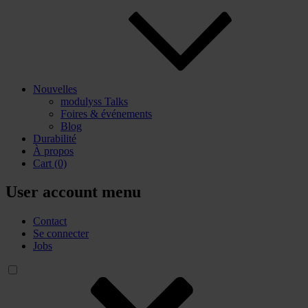
Nouvelles
modulyss Talks
Foires & événements
Blog
Durabilité
À propos
Cart
(0)
User account menu
Contact
Se connecter
Jobs