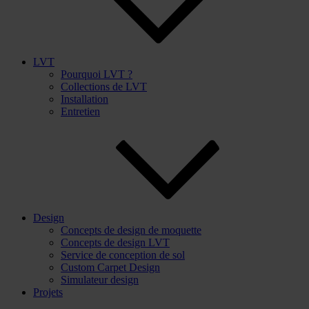
LVT
Pourquoi LVT ?
Collections de LVT
Installation
Entretien
Design
Concepts de design de moquette
Concepts de design LVT
Service de conception de sol
Custom Carpet Design
Simulateur design
Projets