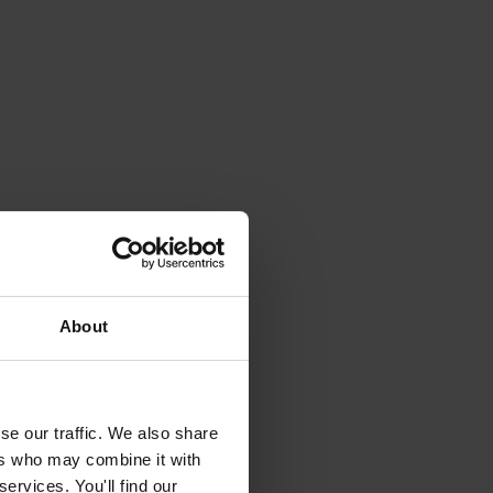
About
se our traffic. We also share
ers who may combine it with
ervices. You'll find our