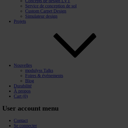
Concepts de design LVT
Service de conception de sol
Custom Carpet Design
Simulateur design
Projets
Nouvelles
modulyss Talks
Foires & événements
Blog
Durabilité
À propos
Cart
(0)
User account menu
Contact
Se connecter