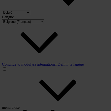
Langue
Continue to modulyss international
Définir la langue
menu
close