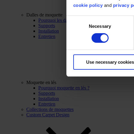
cookie policy
and
privacy p
Dalles de moquette
Consent
Pourquoi les dalles de moquette ?
Supports
Necessary
Selection
Installation
Entretien
Use necessary cookies
Moquette en lés
Pourquoi moquette en lés ?
Supports
Installation
Entretien
Collections de moquettes
Custom Carpet Design