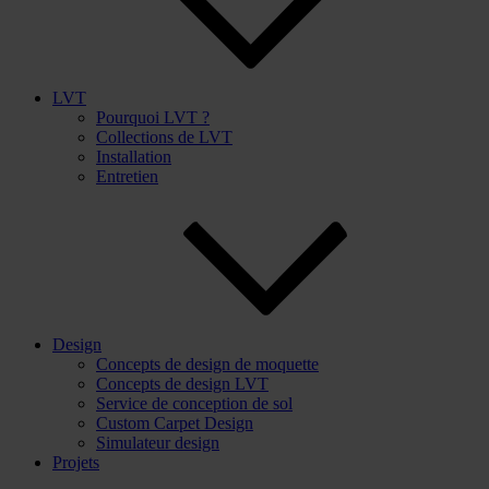
LVT
Pourquoi LVT ?
Collections de LVT
Installation
Entretien
Design
Concepts de design de moquette
Concepts de design LVT
Service de conception de sol
Custom Carpet Design
Simulateur design
Projets