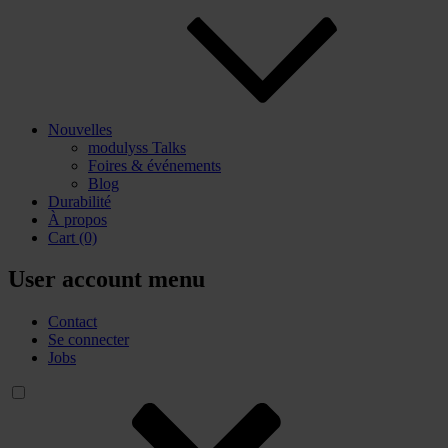
Nouvelles
modulyss Talks
Foires & événements
Blog
Durabilité
À propos
Cart
(0)
User account menu
Contact
Se connecter
Jobs