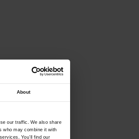
About
se our traffic. We also share
ers who may combine it with
ervices. You'll find our