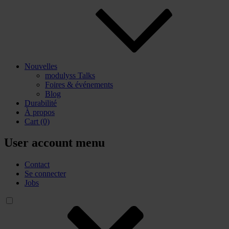
Nouvelles
modulyss Talks
Foires & événements
Blog
Durabilité
À propos
Cart
(0)
User account menu
Contact
Se connecter
Jobs