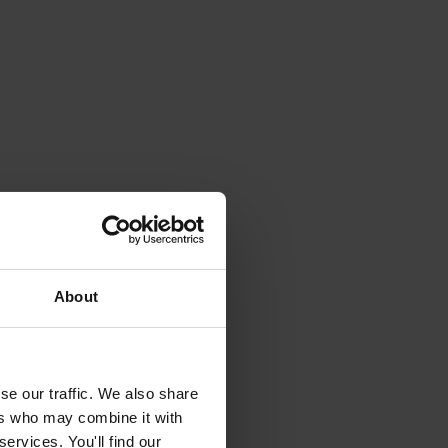
About
se our traffic. We also share
ers who may combine it with
ervices. You'll find our