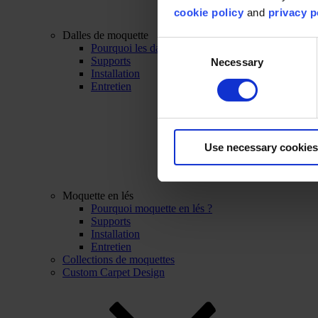
cookie policy
and
privacy p
Dalles de moquette
Consent
Pourquoi les dalles de moquette ?
Supports
Necessary
Selection
Installation
Entretien
Use necessary cookies
Moquette en lés
Pourquoi moquette en lés ?
Supports
Installation
Entretien
Collections de moquettes
Custom Carpet Design