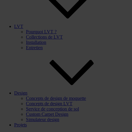
LVT
Pourquoi LVT ?
Collections de LVT
Installation
Entretien
Design
Concepts de design de moquette
Concepts de design LVT
Service de conception de sol
Custom Carpet Design
Simulateur design
Projets