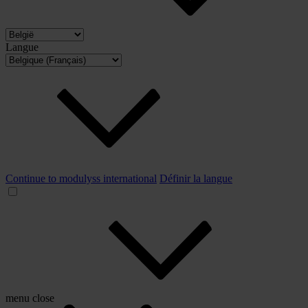
Langue
Continue to modulyss international
Définir la langue
menu
close