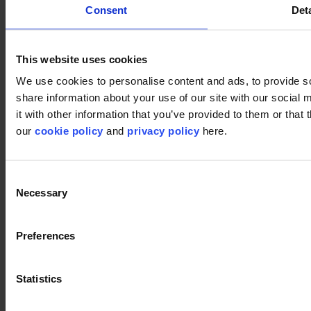
Consent
Deta
This website uses cookies
We use cookies to personalise content and ads, to provide so
share information about your use of our site with our social
it with other information that you’ve provided to them or that 
Produits utilisés
our
cookie policy
and
privacy policy
here.
First Forward 573
First Forward 573
Consent
Necessary
Selection
DSGN Cloud 569
DSGN Cloud 569
Preferences
Statistics
Fermer
Image