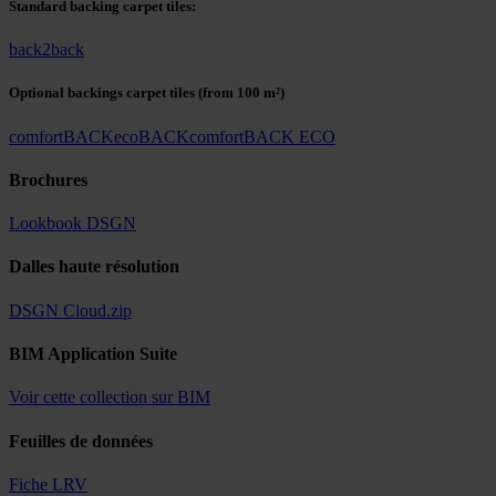
Standard backing carpet tiles:
back2back
Optional backings carpet tiles
(from 100 m²)
comfortBACK
ecoBACK
comfortBACK ECO
Brochures
Lookbook DSGN
Dalles haute résolution
DSGN Cloud.zip
BIM Application Suite
Voir cette collection sur BIM
Feuilles de données
Fiche LRV