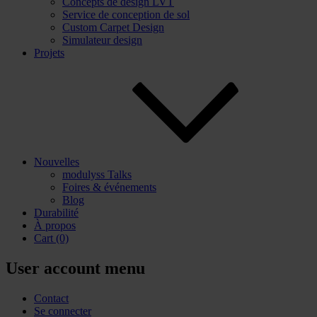
Concepts de design LVT
Service de conception de sol
Custom Carpet Design
Simulateur design
Projets
Nouvelles
modulyss Talks
Foires & événements
Blog
Durabilité
À propos
Cart
(0)
User account menu
Contact
Se connecter