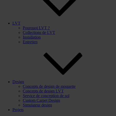
LVT
Pourquoi LVT ?
Collections de LVT
Installation
Entretien
Design
Concepts de design de moquette
Concepts de design LVT
Service de conception de sol
Custom Carpet Design
Simulateur design
Projets