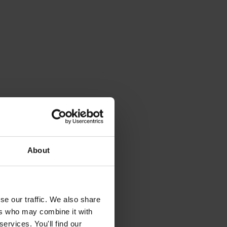
About
se our traffic. We also share
ers who may combine it with
ervices. You'll find our