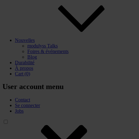
Nouvelles
modulyss Talks
Foires & événements
Blog
Durabilité
À propos
Cart
(0)
User account menu
Contact
Se connecter
Jobs