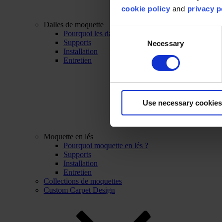
cookie policy
and
privacy p
Dalles de moquette
Consent
Pourquoi les dalles de moquette ?
Supports
Necessary
Selection
Installation
Entretien
Use necessary cookies
Moquette en lés
Pourquoi moquette en lés ?
Supports
Installation
Entretien
Collections de moquettes
Custom Carpet Design