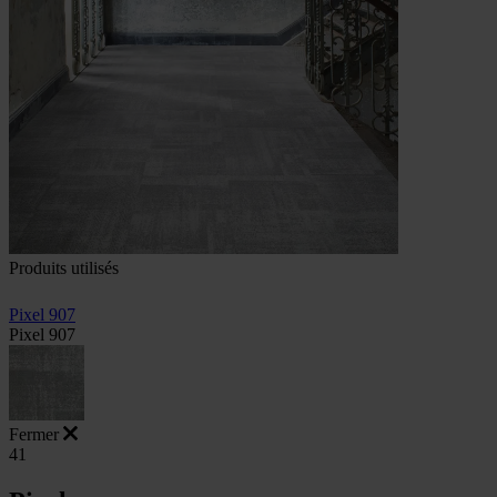
Produits utilisés
Pixel 907
Pixel 907
Fermer
41