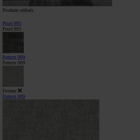
Produits utilisés
Pixel 995
Pixel 995
Pattern 909
Pattern 909
Fermer
Pattern 909