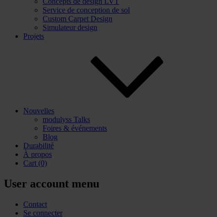
Concepts de design LVT
Service de conception de sol
Custom Carpet Design
Simulateur design
Projets
Nouvelles
modulyss Talks
Foires & événements
Blog
Durabilité
À propos
Cart
(0)
User account menu
Contact
Se connecter