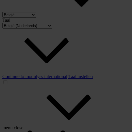
Taal
Continue to modulyss international
Taal instellen
menu
close