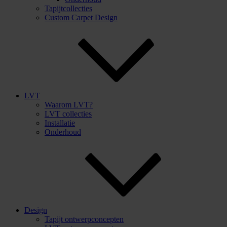
Tapijtcollecties
Custom Carpet Design
LVT
Waarom LVT?
LVT collecties
Installatie
Onderhoud
Design
Tapijt ontwerpconcepten