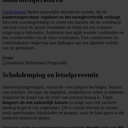
Tapijtvloeren
bieden natuurlijke thermische isolatie, die de
kamertemperatuur reguleert en het energieverbruik verlaagt
.
Het remt warmtegeleiding en vormt een barrière die de overdracht
van kou vanaf de grond vermindert en helpt om een warmere
omgeving te behouden. Andersom kan tapijt warmte vasthouden en
dus warmteverlies via de vloer voorkomen. Een consistentere en
comfortabelere omgeving kan bijdragen aan het algehele welzijn
van de gebruikers.
Image
Schokdemping en letselpreventie
Onderwijsomgevingen, vooral die voor jongere leerlingen, bruisen
van activiteit. De kans op uitglijden, struikelen en vallen is inherent,
waardoor de keuze van de vloer van cruciaal belang is. Tapijt
fungeert als een natuurlijk kussen
en zorgt voor een zachtere
landing in geval van ongelukjes. Dit is vooral relevant in ruimtes
zoals speelruimtes, klaslokalen en gangen, waar de kans groot is dat
kinderen rennen en spelen.
Door het zachte en ondersteunende oppervlak
draagt
tapijt ook
bij