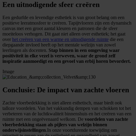
Een uitnodigende sfeer creëren
Een gedurfde en levendige esthetiek is van groot belang om een
positieve leeratmosfeer te creëren. Tapijtvloeren zijn een dynamisch
canvas met een groot aantal kleuren en patronen die de sfeer
moeiteloos verhogen. Dit gaat niet alleen over esthetiek; het gaat
over
het creëren van een warme en uitnodigende ruimte
die een
diepgaande invloed heeft op het mentale welzijn van zowel
leerlingen als docenten.
Stap binnen in een omgeving waar
positiviteit in elke vezel is verweven, waar de grond zelf
inspiratie aanmoedigt en een gevoel van erbij horen bevordert.
Image
Conclusie: De impact van zachte vloeren
Zachte vloerbedekking is niet alleen esthetisch, maar biedt ook
talloze voordelen. Van het vakkundig dempen van schokken tot het
verbeteren van de luchtkwaliteit binnenshuis en het creëren van een
ruimte met een ongeëvenaard welkom. De
voordelen van zachte
vloerbedekking staan als pijlers van welzijn binnen
onderwijsinstellingen
.
In onze voortdurende toewijding om
prioriteit te geven aan de veiligheid en gezondheid van zowel