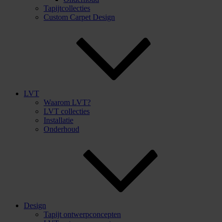
Tapijtcollecties
Custom Carpet Design
LVT
Waarom LVT?
LVT collecties
Installatie
Onderhoud
Design
Tapijt ontwerpconcepten