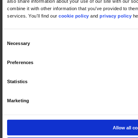
also share information about your use of our site with our s
Tapijttegels
Waarom tapijttegels?
combine it with other information that you’ve provided to them
Kamerbreed tapijt
services. You'll find our
cookie policy
and
privacy policy
he
Product Zoeker
Collectiegroepen
Collecties
Backings
Consent
LVT
Necessary
Selection
Luxury Vinyl Tiles (LVT)
LVT Design Concepts
LVT collections
Preferences
Services
Quick Ship
Take back. Give back.
Designtool
Statistics
Vloer design service
Inspiratie
Projecten
Marketing
modulyss Talks
Showrooms
Beurzen & events
Blog
Technisch
Allow all c
Installatie
Onderhoud