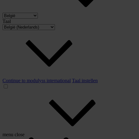
Taal
Continue to modulyss international
Taal instellen
menu
close