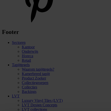
Footer
Sectoren
Kantoor
Onderwijs
Horeca
Retail
Tapijttegels
Waarom tapijttegels?
Kamerbreed tapijt
Product Zoeker
Collectiegroepen
Collecties
Backings
LVT
Luxury Vinyl Tiles (LVT)
LVT Design Concepts
LVT collections