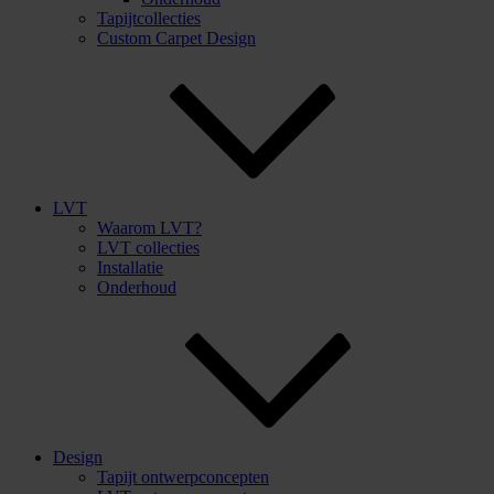
Tapijtcollecties
Custom Carpet Design
LVT
Waarom LVT?
LVT collecties
Installatie
Onderhoud
Design
Tapijt ontwerpconcepten