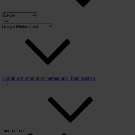
Taal
Continue to modulyss international
Taal instellen
menu
close