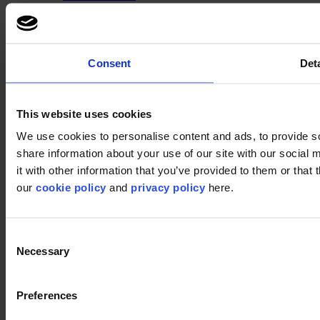
Services
Quick Ship
Take back. Give back.
Designtool
Vloer design service
Consent
Deta
Inspiratie
Projecten
modulyss Talks
Showrooms
This website uses cookies
Beurzen & events
We use cookies to personalise content and ads, to provide so
Blog
Technisch
share information about your use of our site with our social
Installatie
it with other information that you’ve provided to them or that 
Onderhoud
our
cookie policy
and
privacy policy
here.
Over ons
Duurzaamheid
Disclaimer
Consent
Necessary
Selection
©2026 modulyss.
Cookie policy
Preferences
Legal
Privacy policy