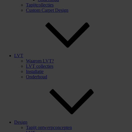
Tapijtcollecties
Custom Carpet Design
LVT
Waarom LVT?
LVT collecties
Installatie
Onderhoud
Design
Tapijt ontwerpconcepten