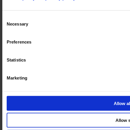
Legal
Privacy policy
Consent
Necessary
Selection
Preferences
Statistics
Marketing
Allow al
Allow s