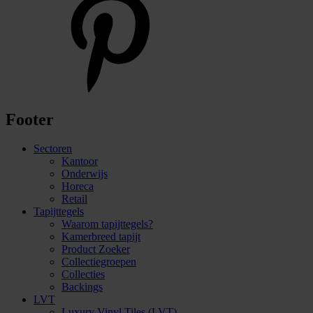
Footer
Sectoren
Kantoor
Onderwijs
Horeca
Retail
Tapijttegels
Waarom tapijttegels?
Kamerbreed tapijt
Product Zoeker
Collectiegroepen
Collecties
Backings
LVT
Luxury Vinyl Tiles (LVT)