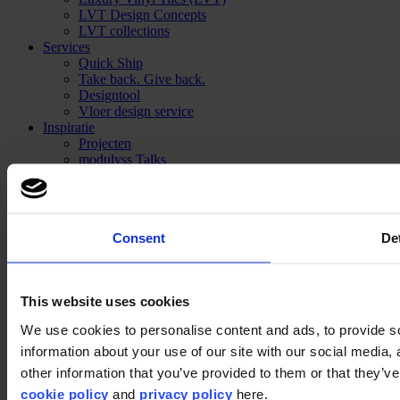
LVT Design Concepts
LVT collections
Services
Quick Ship
Take back. Give back.
Designtool
Vloer design service
Inspiratie
Projecten
modulyss Talks
Showrooms
Beurzen & events
Blog
Technisch
Consent
Det
Installatie
Onderhoud
Over ons
Duurzaamheid
This website uses cookies
Disclaimer
We use cookies to personalise content and ads, to provide so
information about your use of our site with our social media,
©2026 modulyss.
other information that you’ve provided to them or that they’ve 
cookie policy
and
privacy policy
here.
Cookie policy