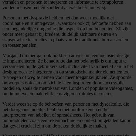
verhalen en patronen te integreren en informatie te extrapoleren,
vinden mensen met én zonder dyslexie beter hun weg.
Personen met dyspraxie hebben het dan weer moeilijk met
coördinatie en ruimtegevoel, waardoor ook zij behoefte hebben aan
een toegankelijke omgeving die inspeelt op hun behoeften. Zij zijn
onder meer gebaat bij bredere, duidelijk zichtbare deuren en
stapsgewijze instructies in plaats van de traditionele bureaustoelen
en toetsenpanelen.
Morgan-Trimmer gaf ook praktisch advies om een inclusief design
te implementeren. Ze benadrukte dat het belangrijk is om input te
verzamelen bij de gebruikers zelf, inclusiviteit van meet af aan in het
designproces te integreren en op strategische manier elementen toe
te voegen of weg te nemen voor meer toegankelijkheid. Ze spoorde
ontwerpers ook aan om zich te laten inspireren door succesvolle
modellen, zoals de metrokaart van Londen of populaire videogames,
om intuïtieve en makkelijk te navigeren ruimtes te creëren.
Verder wees ze op de behoeften van personen met dyscalculie, die
het doorgaans moeilijk hebben met hoofdrekenen en het
interpreteren van tabellen of spreadsheets. Het gebruik van
hulpmiddelen zoals een rekenmachine en context bij getallen kan in
dat geval cruciaal zijn om de zaken duidelijk te maken.