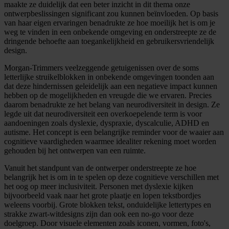
maakte ze duidelijk dat een beter inzicht in dit thema onze
ontwerpbeslissingen significant zou kunnen beïnvloeden. Op basis
van haar eigen ervaringen benadrukte ze hoe moeilijk het is om je
weg te vinden in een onbekende omgeving en onderstreepte ze de
dringende behoefte aan toegankelijkheid en gebruikersvriendelijk
design.
Morgan-Trimmers veelzeggende getuigenissen over de soms
letterlijke struikelblokken in onbekende omgevingen toonden aan
dat deze hindernissen geleidelijk aan een negatieve impact kunnen
hebben op de mogelijkheden en vreugde die we ervaren. Precies
daarom benadrukte ze het belang van neurodiversiteit in design. Ze
legde uit dat neurodiversiteit een overkoepelende term is voor
aandoeningen zoals dyslexie, dyspraxie, dyscalculie, ADHD en
autisme. Het concept is een belangrijke reminder voor de waaier aan
cognitieve vaardigheden waarmee idealiter rekening moet worden
gehouden bij het ontwerpen van een ruimte.
Vanuit het standpunt van de ontwerper onderstreepte ze hoe
belangrijk het is om in te spelen op deze cognitieve verschillen met
het oog op meer inclusiviteit. Personen met dyslexie kijken
bijvoorbeeld vaak naar het grote plaatje en lopen tekstbordjes
weleens voorbij. Grote blokken tekst, onduidelijke lettertypes en
strakke zwart-witdesigns zijn dan ook een no-go voor deze
doelgroep. Door visuele elementen zoals iconen, vormen, foto's,