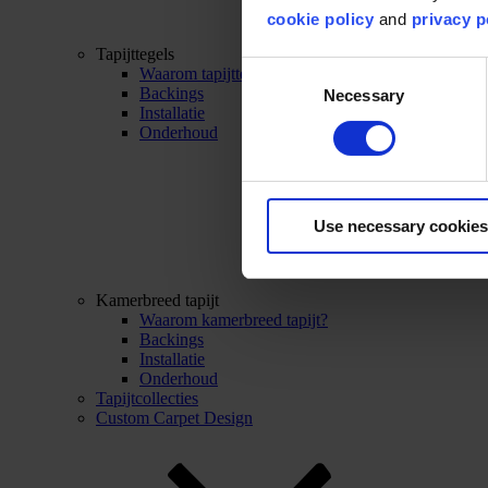
cookie policy
and
privacy p
Tapijttegels
Consent
Waarom tapijttegels?
Backings
Necessary
Selection
Installatie
Onderhoud
Use necessary cookies
Kamerbreed tapijt
Waarom kamerbreed tapijt?
Backings
Installatie
Onderhoud
Tapijtcollecties
Custom Carpet Design