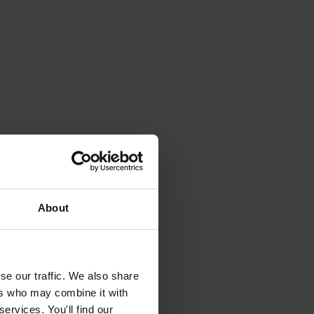
About
se our traffic. We also share
ers who may combine it with
ervices. You'll find our