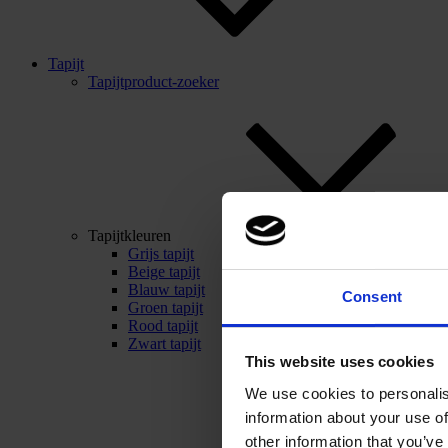
Tapijt
Tapijtproduct-zoeker
Tapijtkleuren
Grijs tapijt
Beige tapijt
Blauw tapijt
Consent
Groen tapijt
Rood tapijt
Zwart tapijt
This website uses cookies
We use cookies to personalis
information about your use of
other information that you’ve 