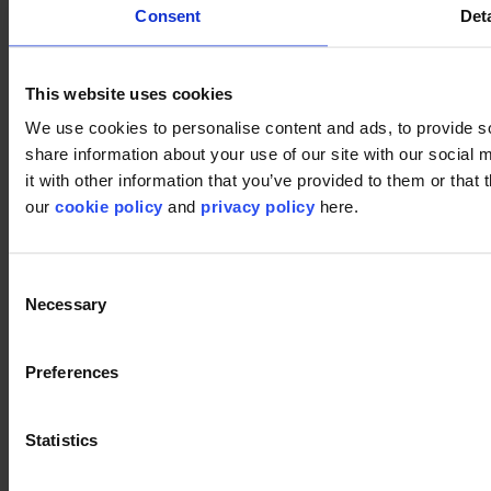
Consent
Deta
This website uses cookies
We use cookies to personalise content and ads, to provide so
share information about your use of our site with our social
it with other information that you’ve provided to them or that 
our
cookie policy
and
privacy policy
here.
Productos utilizados
Consent
Pixel 995
Pixel 995
Necessary
Selection
Preferences
Pattern 909
Pattern 909
Statistics