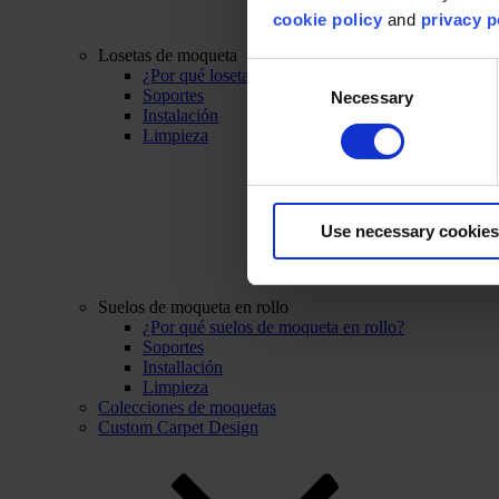
cookie policy
and
privacy p
Losetas de moqueta
Consent
¿Por qué losetas de moqueta?
Soportes
Necessary
Selection
Instalación
Limpieza
Use necessary cookies
Suelos de moqueta en rollo
¿Por qué suelos de moqueta en rollo?
Soportes
Installación
Limpieza
Colecciones de moquetas
Custom Carpet Design