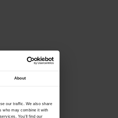
About
se our traffic. We also share
ers who may combine it with
ervices. You'll find our