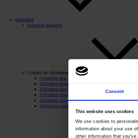
Alfombra
Solucion moqueta
Colores de alfombras
Alfombra gris
Alfombra beige
Alfombra azul
Consent
Alfombra negra
Alfombra roja
Alfombra verde
This website uses cookies
We use cookies to personalis
information about your use of
other information that you’ve 