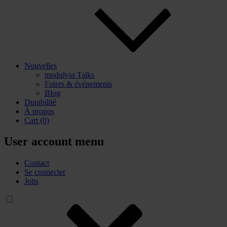
Nouvelles
modulyss Talks
Foires & événements
Blog
Durabilité
À propos
Cart
(0)
User account menu
Contact
Se connecter
Jobs