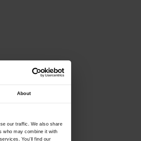
About
se our traffic. We also share
ers who may combine it with
ervices. You'll find our