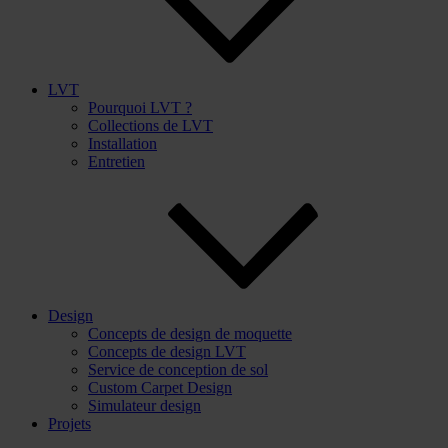
LVT
Pourquoi LVT ?
Collections de LVT
Installation
Entretien
Design
Concepts de design de moquette
Concepts de design LVT
Service de conception de sol
Custom Carpet Design
Simulateur design
Projets