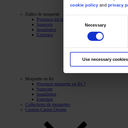
cookie policy
and
privacy p
Dalles de moquette
Consent
Pourquoi les dalles de moquette ?
Supports
Necessary
Selection
Installation
Entretien
Use necessary cookies
Moquette en lés
Pourquoi moquette en lés ?
Supports
Installation
Entretien
Collections de moquettes
Custom Carpet Design