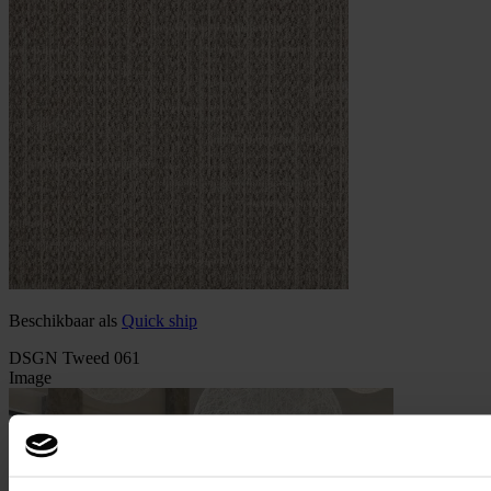
Beschikbaar als
Quick ship
DSGN Tweed 061
Image