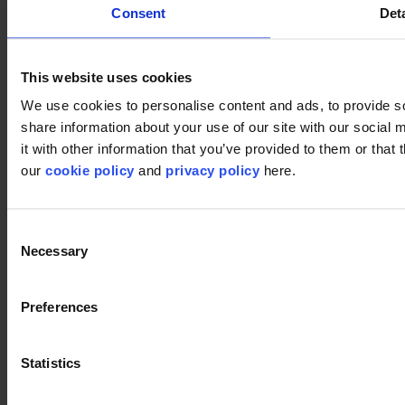
Consent
Deta
This website uses cookies
We use cookies to personalise content and ads, to provide so
share information about your use of our site with our social
it with other information that you’ve provided to them or that 
our
cookie policy
and
privacy policy
here.
Consent
Necessary
Selection
Preferences
Gebruikte producten
Statistics
DSGN Tweed 061
DSGN Tweed 061