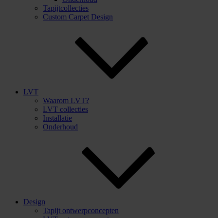
Tapijtcollecties
Custom Carpet Design
LVT
Waarom LVT?
LVT collecties
Installatie
Onderhoud
Design
Tapijt ontwerpconcepten