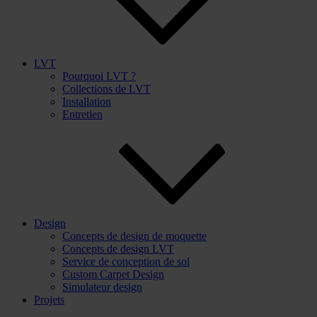
LVT
Pourquoi LVT ?
Collections de LVT
Installation
Entretien
Design
Concepts de design de moquette
Concepts de design LVT
Service de conception de sol
Custom Carpet Design
Simulateur design
Projets