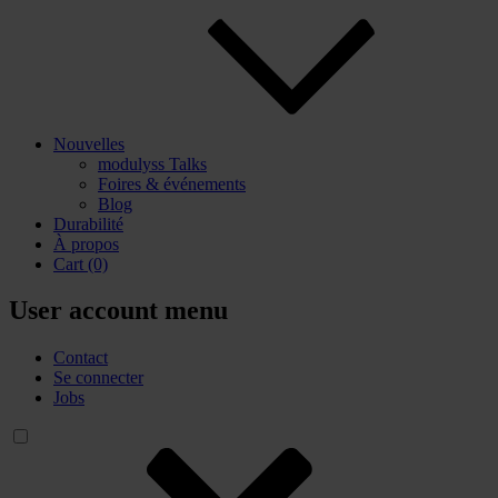
Nouvelles
modulyss Talks
Foires & événements
Blog
Durabilité
À propos
Cart
(0)
User account menu
Contact
Se connecter
Jobs