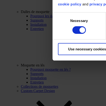
cookie policy
and
privacy p
Dalles de moquette
Consent
Pourquoi les dalles de moquette ?
Supports
Necessary
Selection
Installation
Entretien
Use necessary cookies
Moquette en lés
Pourquoi moquette en lés ?
Supports
Installation
Entretien
Collections de moquettes
Custom Carpet Design