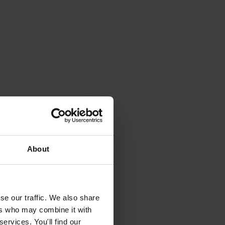
About
se our traffic. We also share
ers who may combine it with
ervices. You'll find our