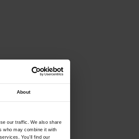
About
se our traffic. We also share
ers who may combine it with
ervices. You'll find our