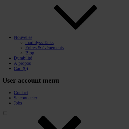
Nouvelles
modulyss Talks
Foires & événements
Blog
Durabilité
À propos
Cart
(0)
User account menu
Contact
Se connecter
Jobs