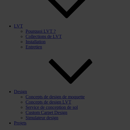
LVT
Pourquoi LVT ?
Collections de LVT
Installation
Entretien
Design
Concepts de design de moquette
Concepts de design LVT
Service de conception de sol
Custom Carpet Design
Simulateur design
Projets