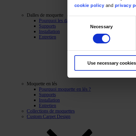
cookie policy
and
privacy p
Dalles de moquette
Consent
Pourquoi les dalles de moquette ?
Supports
Necessary
Selection
Installation
Entretien
Use necessary cookies
Moquette en lés
Pourquoi moquette en lés ?
Supports
Installation
Entretien
Collections de moquettes
Custom Carpet Design