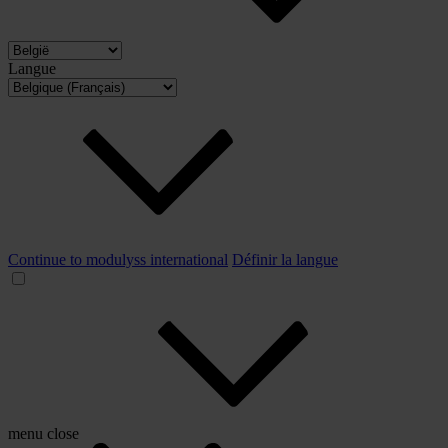
Langue
Continue to modulyss international
Définir la langue
menu
close