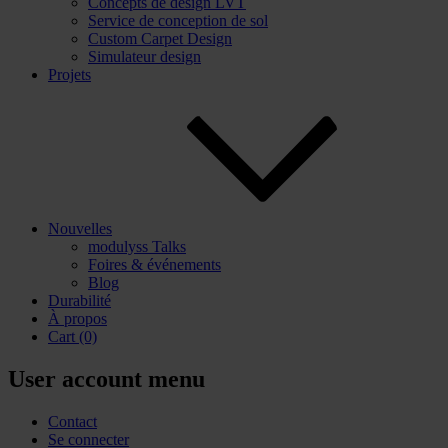
Concepts de design LVT
Service de conception de sol
Custom Carpet Design
Simulateur design
Projets
Nouvelles
modulyss Talks
Foires & événements
Blog
Durabilité
À propos
Cart
(0)
User account menu
Contact
Se connecter