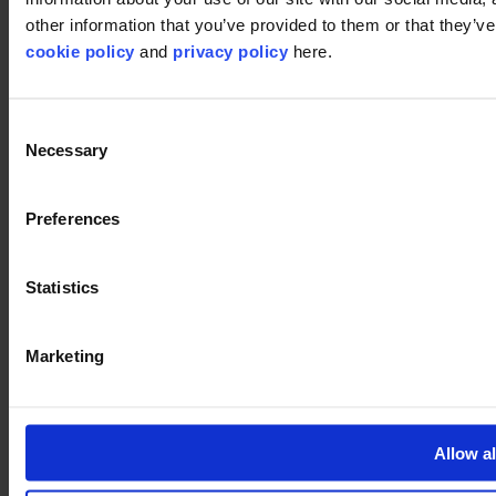
©2026 modulyss.
other information that you’ve provided to them or that they’ve 
cookie policy
and
privacy policy
here.
Cookie policy
Legal
Privacy policy
Consent
Necessary
Selection
Preferences
Statistics
Marketing
Allow al